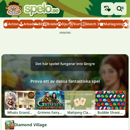
Action
Arkad
Bil
Bräde
Djur
Kort
Match 3
Matlagning
Det här spelet fungerar inte längre
Prova ett av dessa fantastiska spel
Whats Grandma Hiding
Grimms Fairy Tale
Mahjong Classic
Bubble Shooter World Cup
Diamond Village