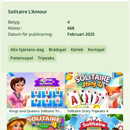
Solitaire L'Amour
Betyg:
4
Röster:
668
Datum för publicering:
Februari 2025
Alla hjärtans-dag
Brädspel
Kärlek
Kortspel
Patiensspel
Tripeaks
Kings and Queens Solitaire TriPeaks
Solitaire Story Tripeaks 4