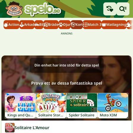
Action
Arkad
Bil
Bräde
Djur
Kort
Match 3
Matlagning
Din enhet har inte stöd för detta spel
Prova ett av dessa fantastiska spel
Kings and Queens Solitaire TriPeaks
Solitaire Story Tripeaks 4
Spider Solitaire
Moto X3M
Solitaire L'Amour