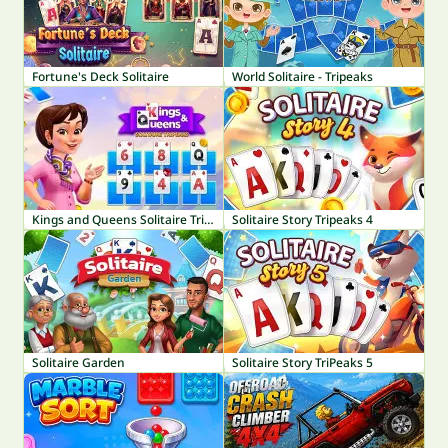
Fortune's Deck Solitaire
World Solitaire - Tripeaks
Kings and Queens Solitaire TriPeaks
Solitaire Story Tripeaks 4
Solitaire Garden
Solitaire Story TriPeaks 5