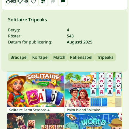
403
140
Solitaire Tripeaks
Betyg:
4
Röster:
543
Datum för publicering:
Augusti 2025
Brädspel
Kortspel
Match
Patiensspel
Tripeaks
Solitaire Farm Seasons 4
Palm Island Solitaire