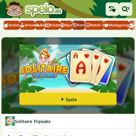
Action
Arkad
Bil
Bräde
Djur
Kort
Match 3
Matlagning
Spela
Solitaire Tripeaks