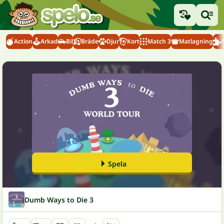
Action
Arkad
Bil
Bräde
Djur
Kort
Match 3
Matlagning
Spela
Dumb Ways to Die 3