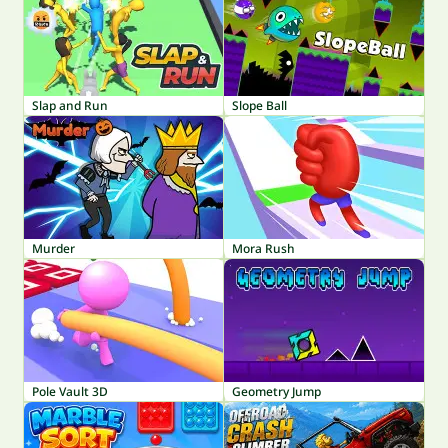
Slap and Run
Slope Ball
Murder
Mora Rush
Pole Vault 3D
Geometry Jump