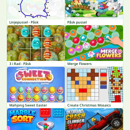
Linjepussel - Påsk
Påsk pussel
3 i Rad - Påsk
Merge Flowers
Mahjong Sweet Easter
Create Christmas Mosaics