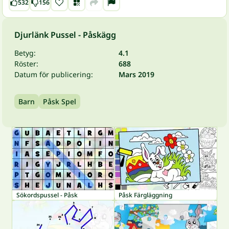
532
156
Djurlänk Pussel - Påskägg
Betyg:
4.1
Röster:
688
Datum för publicering:
Mars 2019
Barn
Påsk Spel
Sökordspussel - Påsk
Påsk Färgläggning