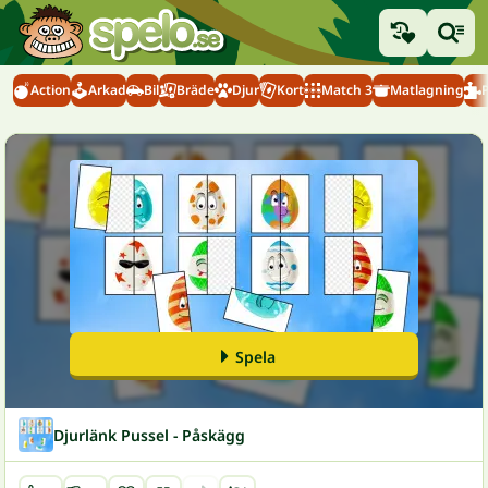
Action
Arkad
Bil
Bräde
Djur
Kort
Match 3
Matlagning
Spela
Djurlänk Pussel - Påskägg