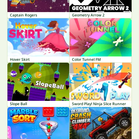
Captain Rogers
Geometry Arrow 2
Hover Skirt
Color Tunnel FM
Slope Ball
Sword Play! Ninja Slice Runner