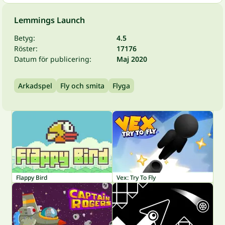
Lemmings Launch
Betyg:
4.5
Röster:
17176
Datum för publicering:
Maj 2020
Arkadspel
Fly och smita
Flyga
Flappy Bird
Vex: Try To Fly