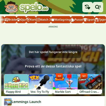
Bil
Bräde
Djur
Kort
Match 3
Matlagning
Pussel
Sport
Tjejer
Det här spelet fungerar inte längre
Prova ett av dessa fantastiska spel
NY
NY
Flappy Bird
Vex: Try To Fly
Marble Sort
Offroad Crash Climber 4X4
Lemmings Launch