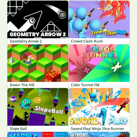
Geometry Arrow 2
Crowd Clash Rush
Down The Hill
Color Tunnel FM
Slope Ball
Sword Play! Ninja Slice Runner