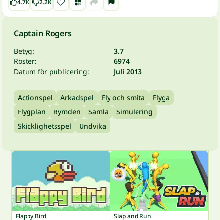
4.7K
2.2K
Captain Rogers
Betyg:
3.7
Röster:
6974
Datum för publicering:
Juli 2013
Actionspel
Arkadspel
Fly och smita
Flyga
Flygplan
Rymden
Samla
Simulering
Skicklighetsspel
Undvika
Flappy Bird
Slap and Run