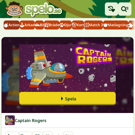
Action
Arkad
Bil
Bräde
Djur
Kort
Match 3
Matlagning
Spela
Captain Rogers