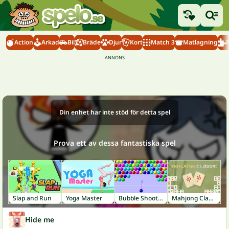
Action
Arkad
Bil
Bräde
Djur
Kort
Match 3
Matlagning
Din enhet har inte stöd för detta spel
Prova ett av dessa fantastiska spel
Slap and Run
Yoga Master
Bubble Shooter
Mahjong Classic
Hide me