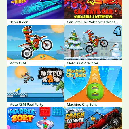
Neon Rider
Car Eats Car: Volcanic Adventure
Moto X3M
Moto X3M 4 Winter
Moto X3M Pool Party
Machine City Balls