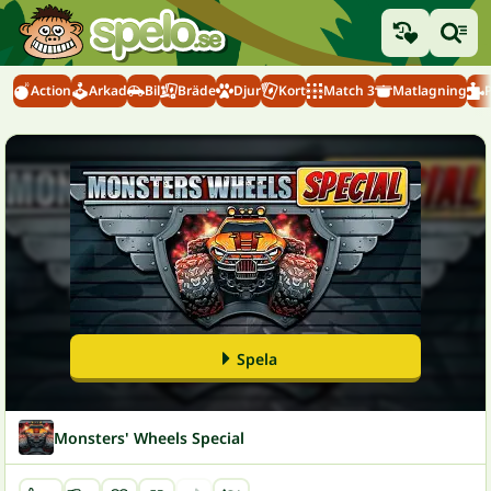
Action
Arkad
Bil
Bräde
Djur
Kort
Match 3
Matlagning
Spela
Monsters' Wheels Special