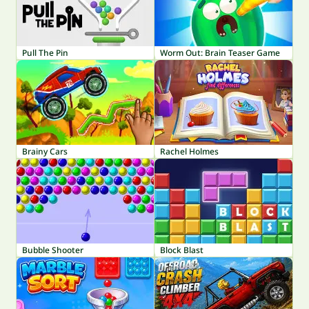
Pull The Pin
Worm Out: Brain Teaser Game
Brainy Cars
Rachel Holmes
Bubble Shooter
Block Blast