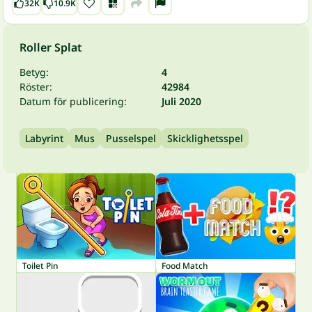
32K
10.9K
Roller Splat
Betyg:
4
Röster:
42984
Datum för publicering:
Juli 2020
Labyrint
Mus
Pusselspel
Skicklighetsspel
Toilet Pin
Food Match