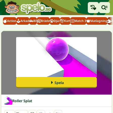
Action
Arkad
Bil
Bräde
Djur
Kort
Match 3
Matlagning
Spela
Roller Splat