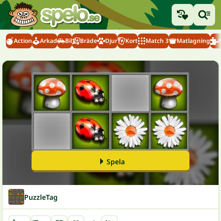
Action
Arkad
Bil
Bräde
Djur
Kort
Match 3
Matlagning
Spela
PuzzleTag