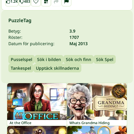
1.2K
483
PuzzleTag
Betyg:
3.9
Röster:
1707
Datum för publicering:
Maj 2013
Pusselspel
Sök i bilden
Sök och finn
Sök Spel
Tankespel
Upptäck skillnaderna
At the Office
Whats Grandma Hiding