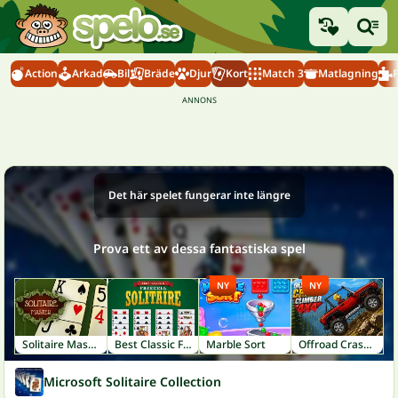
Action
Arkad
Bil
Bräde
Djur
Kort
Match 3
Matlagning
Det här spelet fungerar inte längre
Prova ett av dessa fantastiska spel
NY
NY
Solitaire Master
Best Classic Freecell Solitaire
Marble Sort
Offroad Crash Climber 4X4
Microsoft Solitaire Collection