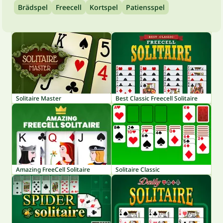
Brädspel
Freecell
Kortspel
Patiensspel
Solitaire Master
Best Classic Freecell Solitaire
Amazing FreeCell Solitaire
Solitaire Classic