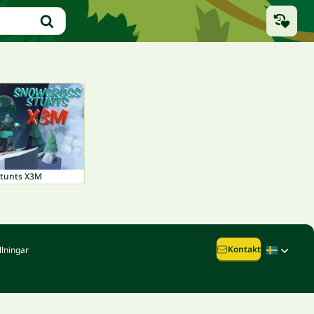
Stunts X3M
Kontakt
llningar