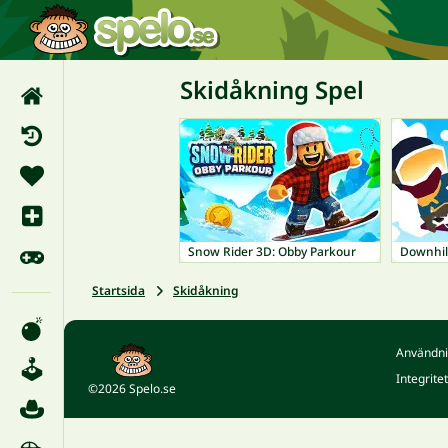
Skidåkning Spel
Snow Rider 3D: Obby Parkour
Downhill
Startsida
Skidåkning
Användni
Integrite
©2026 Spelo.se