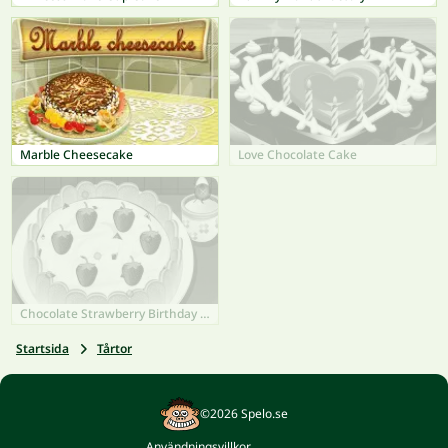
Marble Cheesecake
Love Chocolate Cake
Chocolate Strawberry Birthday Cake
Startsida
Tårtor
©2026 Spelo.se
Användningsvillkor