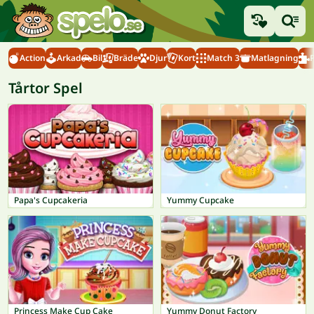
Action
Arkad
Bil
Bräde
Djur
Kort
Match 3
Matlagning
Tårtor Spel
Papa's Cupcakeria
Yummy Cupcake
Princess Make Cup Cake
Yummy Donut Factory