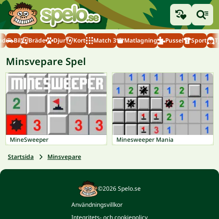
ad
Bil
Bräde
Djur
Kort
Match 3
Matlagning
Pussel
Sport
T
Minsvepare Spel
MineSweeper
Minesweeper Mania
Startsida
Minsvepare
©2026 Spelo.se
Användningsvillkor
Integritets- och cookiepolicy