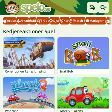
Action
Arkad
Bil
Bräde
Djur
Kort
Match 3
Matlagning
Kedjereaktioner Spel
Construction Ramp Jumping
Snail Bob
Wheely 2
Wheely 8: Aliens