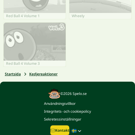
Red Ball 4 Volume 1
Wheely
Red Ball 4 Volume 3
Startsida
Kedjereaktioner
©2026 Spelo.se
Användningsvillkor
Integritets- och cookiepolicy
Sekretessinställningar
Kontakt