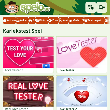
Action
Arkad
Bil
Bräde
Djur
Kort
Match 3
Matlagning
Kärlekstest Spel
Love Tester 3
Love Tester
Real Love Tester
Love Tester 2