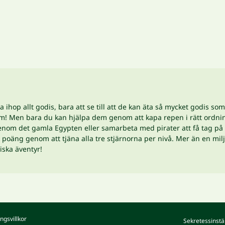
a ihop allt godis, bara att se till att de kan äta så mycket godis so
 dem! Men bara du kan hjälpa dem genom att kapa repen i rätt or
enom det gamla Egypten eller samarbeta med pirater att få tag på a
poäng genom att tjäna alla tre stjärnorna per nivå. Mer än en milj
tiska äventyr!
ngsvillkor
Sekretessinstä