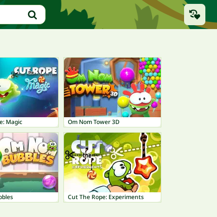
e: Magic
Om Nom Tower 3D
bles
Cut The Rope: Experiments