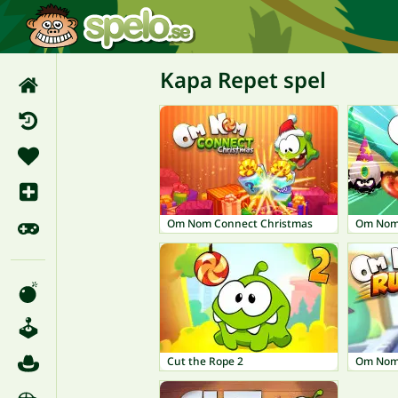
Kapa Repet spel
Om Nom Connect Christmas
Om Nom
Cut the Rope 2
Om Nom