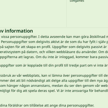
Softgames
av information
ssa personuppgifter. I detta avseende kan man göra åtskillnad mel
. Personuppgifter som delgivits aktivt är de som du har fyllt i själ
 på sajten för att skapa en profil. Uppgifter som delgivits passivt 
operativsystem på datorn, och vilken webbläsare du använder. Om
ppgifterna att lagras. Om du inte är inloggad, kommer bara passiv
gifter som är kopplade till din profil till tredje part om vi inte är
missbruk av vår webbplats, kan vi lämna över personuppgifter till 
er det att bli nödvändigt att delge alla uppgifter till den nya äg
 som hänger någon annanstans, medan du ser den genom vår web
jligt för dig att spela deras spel. Vi är inte ansvariga för behand
dina föräldrar om tillåtelse att ange dina personuppgifter.