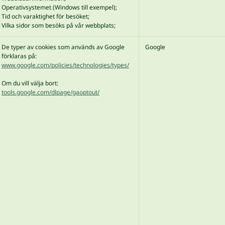
Operativsystemet (Windows till exempel);
Tid och varaktighet för besöket;
Vilka sidor som besöks på vår webbplats;
De typer av cookies som används av Google
Google
förklaras på:
www.google.com/policies/technologies/types/
Om du vill välja bort:
tools.google.com/dlpage/gaoptout/