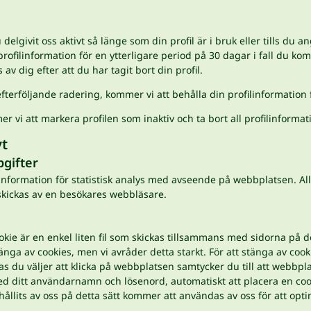
lgivit oss aktivt så länge som din profil är i bruk eller tills du ang
ofilinformation för en ytterligare period på 30 dagar i fall du k
av dig efter att du har tagit bort din profil.
terföljande radering, kommer vi att behålla din profilinformation f
r vi att markera profilen som inaktiv och ta bort all profilinformati
vt
gifter
nformation för statistisk analys med avseende på webbplatsen. Al
skickas av en besökares webbläsare.
kie är en enkel liten fil som skickas tillsammans med sidorna på
stänga av cookies, men vi avråder detta starkt. För att stänga av c
sas du väljer att klicka på webbplatsen samtycker du till att webbp
ed ditt användarnamn och lösenord, automatiskt att placera en cook
ållits av oss på detta sätt kommer att användas av oss för att opt