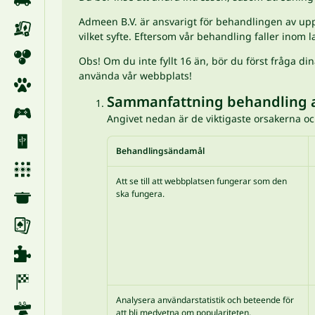
Admeen B.V. är ansvarigt för behandlingen av uppg
vilket syfte. Eftersom vår behandling faller ino
Obs! Om du inte fyllt 16 än, bör du först fråga din
använda vår webbplats!
Sammanfattning behandling a
Angivet nedan är de viktigaste orsakerna o
Behandlingsändamål
Att se till att webbplatsen fungerar som den
ska fungera.
Analysera användarstatistik och beteende för
att bli medvetna om populariteten,