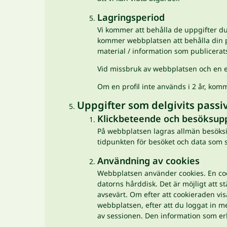
Lagringsperiod
Vi kommer att behålla de uppgifter du de
kommer webbplatsen att behålla din pr
material / information som publicerats 
Vid missbruk av webbplatsen och en ef
Om en profil inte används i 2 år, komme
Uppgifter som delgivits passi
Klickbeteende och besöksupp
På webbplatsen lagras allmän besöksi
tidpunkten för besöket och data som 
Användning av cookies
Webbplatsen använder cookies. En coo
datorns hårddisk. Det är möjligt att 
avsevärt. Om efter att cookieraden vi
webbplatsen, efter att du loggat in m
av sessionen. Den information som erh