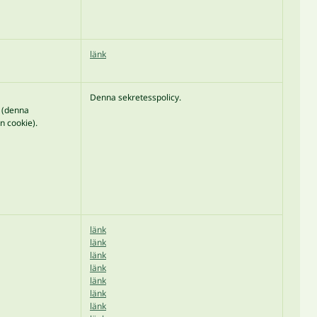
länk
Denna sekretesspolicy.
s (denna
n cookie).
länk
länk
länk
länk
länk
länk
länk