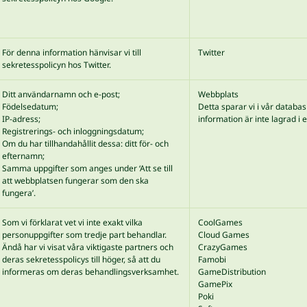
För denna information hänvisar vi till
Twitter
sekretesspolicyn hos Twitter.
Ditt användarnamn och e-post;
Webbplats
Födelsedatum;
Detta sparar vi i vår databa
IP-adress;
information är inte lagrad i e
Registrerings- och inloggningsdatum;
Om du har tillhandahållit dessa: ditt för- och
efternamn;
Samma uppgifter som anges under ‘Att se till
att webbplatsen fungerar som den ska
fungera’.
Som vi förklarat vet vi inte exakt vilka
CoolGames
personuppgifter som tredje part behandlar.
Cloud Games
Ändå har vi visat våra viktigaste partners och
CrazyGames
deras sekretesspolicys till höger, så att du
Famobi
informeras om deras behandlingsverksamhet.
GameDistribution
GamePix
Poki