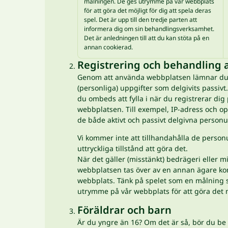
målningen. De ges utrymme på vår webbplats
för att göra det möjligt för dig att spela deras
spel. Det är upp till den tredje parten att
informera dig om sin behandlingsverksamhet.
Det är anledningen till att du kan stöta på en
annan cookierad.
Registrering och behandling 
Genom att använda webbplatsen lämnar du vi
(personliga) uppgifter som delgivits passivt
du ombeds att fylla i när du registrerar dig
webbplatsen. Till exempel, IP-adress och 
de både aktivt och passivt delgivna personu
Vi kommer inte att tillhandahålla de personupp
uttryckliga tillstånd att göra det.
När det gäller (misstänkt) bedrägeri eller 
webbplatsen tas över av en annan ägare komm
webbplats. Tänk på spelet som en målning
utrymme på vår webbplats för att göra det mö
Föräldrar och barn
Är du yngre än 16? Om det är så, bör du be 