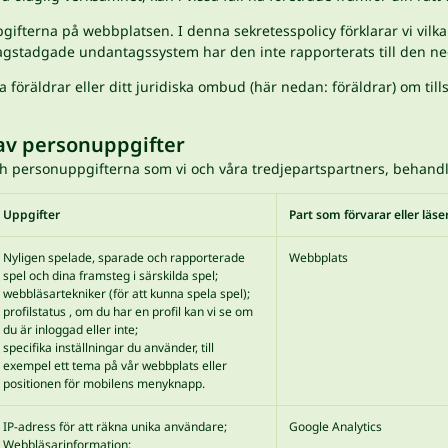
ifterna på webbplatsen. I denna sekretesspolicy förklarar vi vilk
m lagstadgade undantagssystem har den inte rapporterats till den
a föräldrar eller ditt juridiska ombud (här nedan: föräldrar) om till
v personuppgifter
ch personuppgifterna som vi och våra tredjepartspartners, behandl
Uppgifter
Part som förvarar eller läs
Nyligen spelade, sparade och rapporterade
Webbplats
spel och dina framsteg i särskilda spel;
webbläsartekniker (för att kunna spela spel);
profilstatus , om du har en profil kan vi se om
du är inloggad eller inte;
specifika inställningar du använder, till
exempel ett tema på vår webbplats eller
positionen för mobilens menyknapp.
IP-adress för att räkna unika användare;
Google Analytics
Webbläsarinformation;