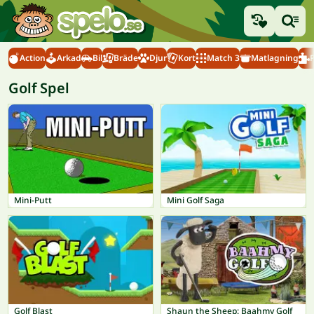
Action
Arkad
Bil
Bräde
Djur
Kort
Match 3
Matlagning
Golf Spel
Mini-Putt
Mini Golf Saga
Golf Blast
Shaun the Sheep: Baahmy Golf