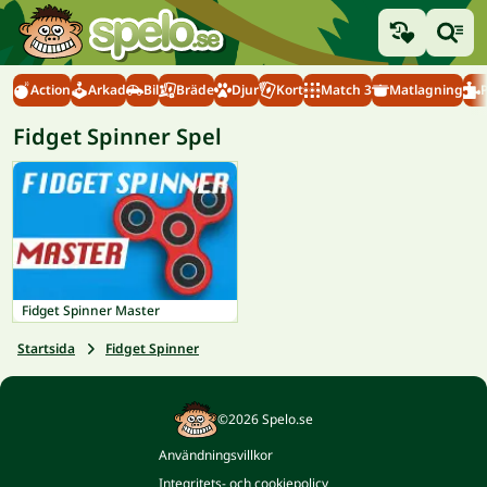
Action
Arkad
Bil
Bräde
Djur
Kort
Match 3
Matlagning
Fidget Spinner Spel
Fidget Spinner Master
Startsida
Fidget Spinner
©2026 Spelo.se
Användningsvillkor
Integritets- och cookiepolicy